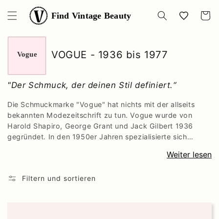
Direkt
zum
Find Vintage Beauty
Wishlist
Warenko
Inhalt
VOGUE - 1936 bis 1977
Vogue
"Der Schmuck, der deinen Stil definiert.“
Die Schmuckmarke "Vogue" hat nichts mit der allseits
bekannten Modezeitschrift zu tun. Vogue wurde von
Harold Shapiro, George Grant und Jack Gilbert 1936
gegründet. In den 1950er Jahren spezialisierte sich
Vogue auf Schmuck und Accessoires aus Kunstperlen
Weiter lesen
aller Art. Ihre mehrfarbigen und mehrreihigen Halsketten
trafen den Nerv modebewusster Frauen sofort. In dieser
Filtern und sortieren
Zeit war die Marke bekannt für ihre vielen eleganten und
kreativen Designs, die Frauen halfen, ihre individuelle
Persönlichkeit durch Modeaccessoires auszudrücken.